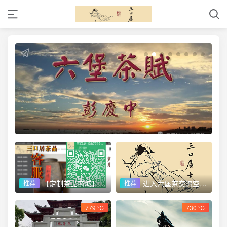
【定制茶品商城】 lxlb.net 来些六堡
进入六堡茶交流空间 品茶论道
推荐
推荐
779 ℃
730 ℃