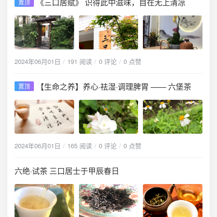
《三口居赋》 识得此中滋味，自在无上清凉
置顶
2024年06月01日
191 阅读
0 评论
0 点赞
【生命之养】养心·祛湿·调理脾胃 —— 六堡茶
置顶
2024年06月01日
165 阅读
0 评论
0 点赞
六绝·试茶 三口居士于甲辰春日