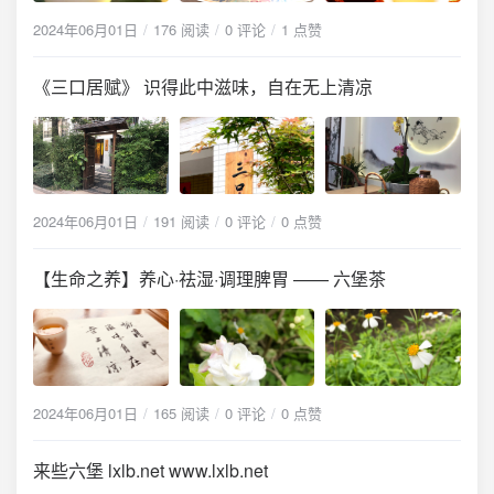
2024年06月01日
176 阅读
0 评论
1 点赞
《三口居赋》 识得此中滋味，自在无上清凉
2024年06月01日
191 阅读
0 评论
0 点赞
【生命之养】养心·祛湿·调理脾胃 —— 六堡茶
2024年06月01日
165 阅读
0 评论
0 点赞
来些六堡 lxlb.net www.lxlb.net