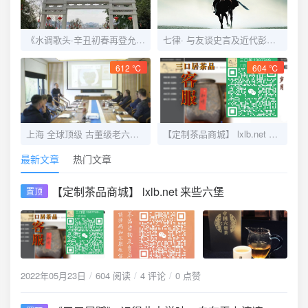
《水调歌头·辛丑初春再登允升塔》
七律· 与友谈史言及近代彭德怀刚猛直言乃唯一者也深夜读史掩卷感赋
612 ℃
604 ℃
上海 全球顶级 古董级老六堡品鉴会 2018.12
【定制茶品商城】 lxlb.net 来些六堡
最新文章
热门文章
【定制茶品商城】 lxlb.net 来些六堡
置顶
2022年05月23日
604 阅读
4 评论
0 点赞