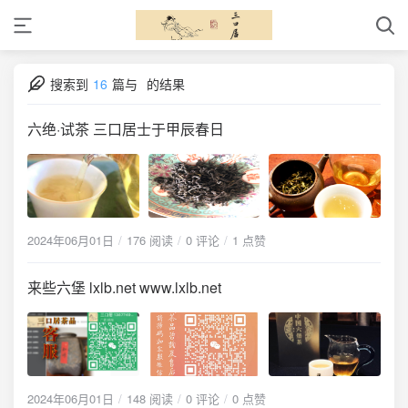
搜索到
16
篇与
的结果
六绝·试茶 三口居士于甲辰春日
2024年06月01日
176 阅读
0 评论
1 点赞
来些六堡 lxlb.net www.lxlb.net
2024年06月01日
148 阅读
0 评论
0 点赞