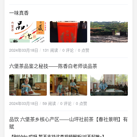
一味真香
2024年03月18日
131 阅读
0 评论
0 点赞
六堡茶品鉴之秘技——陈香白老师谈品茶
2024年03月18日
59 阅读
0 评论
0 点赞
品饮 六堡茶乡核心产区——山坪社前茶【春社景明】有
赋
【BiliVido:哎呀,暂不支持这类视频解析!对不起嘛~】