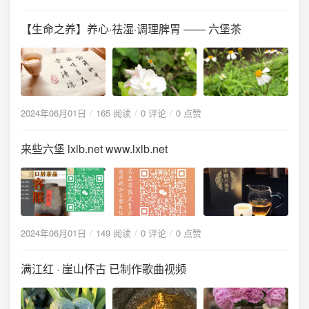
【生命之养】养心·祛湿·调理脾胃 —— 六堡茶
2024年06月01日
165 阅读
0 评论
0 点赞
来些六堡 lxlb.net www.lxlb.net
2024年06月01日
149 阅读
0 评论
0 点赞
满江红 · 崖山怀古 已制作歌曲视频