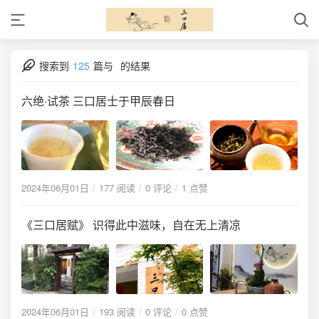
搜索到
125
篇与
的结果
六绝·试茶 三口居士于甲辰春日
2024年06月01日
177 阅读
0 评论
1 点赞
《三口居赋》 识得此中滋味，自在无上清凉
2024年06月01日
193 阅读
0 评论
0 点赞