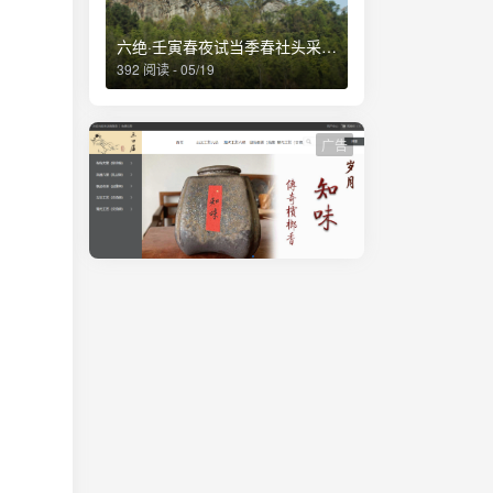
六绝·壬寅春夜试当季春社头采茶得赋
392 阅读 - 05/19
广告