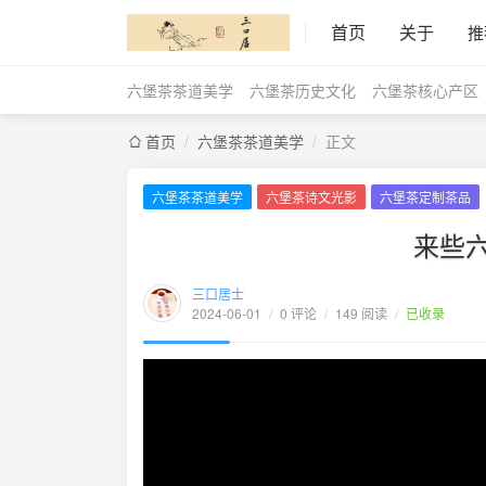
首页
关于
推
六堡茶茶道美学
六堡茶历史文化
六堡茶核心产区
首页
/
六堡茶茶道美学
/
正文
六堡茶茶道美学
六堡茶诗文光影
六堡茶定制茶品
来些六堡 
三口居士
2024-06-01
/
0 评论
/
149 阅读
/
已收录