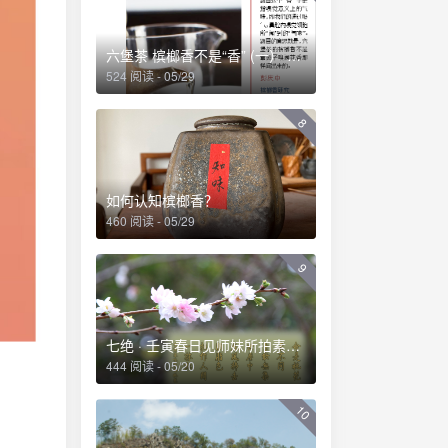
六堡茶 槟榔香不是“香” (一） ——透彻理解六堡茶槟榔香及其成因
524 阅读 - 05/29
8
如何认知槟榔香？
460 阅读 - 05/29
9
七绝 · 壬寅春日见师妹所拍素白桃花有感
444 阅读 - 05/20
10