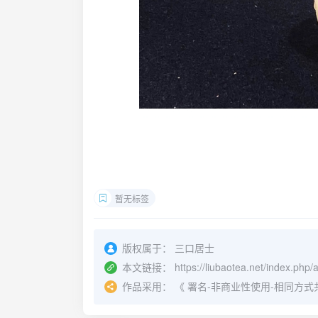
暂无标签
版权属于：
三口居士
本文链接：
https://liubaotea.net/index.php/
作品采用：
《
署名-非商业性使用-相同方式共享 4.