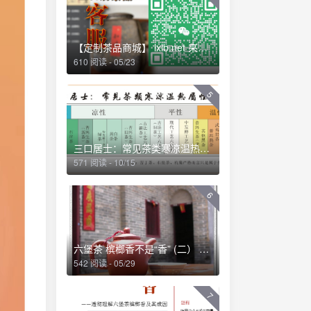
【定制茶品商城】 lxlb.net 来些六堡
610 阅读 - 05/23
5
三口居士：常见茶类寒凉温热属性一览 (2013-04-01 09:53:04)
571 阅读 - 10/15
6
六堡茶 槟榔香不是“香” (二） ——透彻理解六堡茶槟榔香及其成因
542 阅读 - 05/29
7