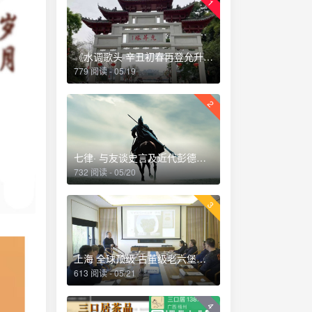
1
《水调歌头·辛丑初春再登允升塔》
779 阅读 - 05/19
2
七律· 与友谈史言及近代彭德怀刚猛直言乃唯一者也深夜读史掩卷感赋
732 阅读 - 05/20
3
上海 全球顶级 古董级老六堡品鉴会 2018.12
613 阅读 - 05/21
4