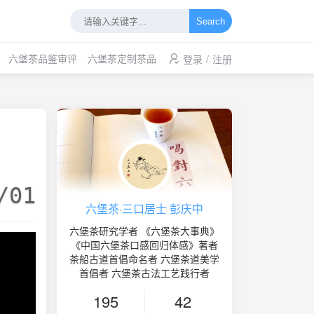
Search
六堡茶品鉴审评
六堡茶定制茶品
登录
/
注册
/01
六堡茶·三口居士 彭庆中
六堡茶研究学者 《六堡茶大事典》
《中国六堡茶口感回归体感》著者
茶船古道首倡命名者 六堡茶道美学
首倡者 六堡茶古法工艺践行者
195
42