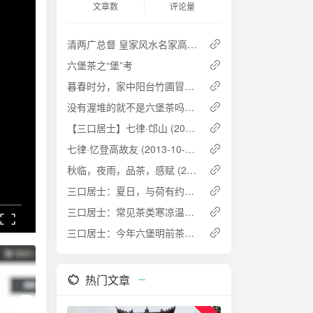
文章数
评论量
清两广总督 皇家风水名家高其倬
六堡茶之“堡”考
暮春时分，家中阳台竹圃冒十余竹笋，竹影依依，兴而以小曲咏之
没有渥堆的就不是六堡茶吗？（二） ——谈传统六堡茶的发展模式
【三口居士】七律·邙山 (2014-04-27 01:03:30)
七律·忆登高故友 (2013-10-05 18:54)
秋临，夜雨，品茶，感赋 (2013-09-05 21:23:41)
三口居士：夏日，与荷有约，放松身心怡然自得的一天 (2013-07-09 07:44:44)
三口居士：常见茶类寒凉温热属性一览 (2013-04-01 09:53:04)
三口居士：今年六堡明前茶长势喜人 (2013-03-31 19:28:19)
热门文章