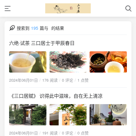
搜索到
195
篇与
的结果
六绝·试茶 三口居士于甲辰春日
2024年06月01日
176 阅读
0 评论
1 点赞
《三口居赋》 识得此中滋味，自在无上清凉
2024年06月01日
191 阅读
0 评论
0 点赞