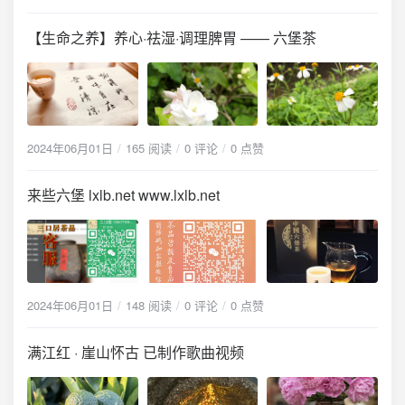
【生命之养】养心·祛湿·调理脾胃 —— 六堡茶
2024年06月01日
165 阅读
0 评论
0 点赞
来些六堡 lxlb.net www.lxlb.net
2024年06月01日
148 阅读
0 评论
0 点赞
满江红 · 崖山怀古 已制作歌曲视频