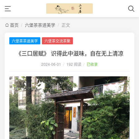
首页
/
六堡茶茶道美学
/
正文
六堡茶茶道美学
六堡茶交流茶聚
《三口居赋》 识得此中滋味，自在无上清凉
2024-06-01
/
192 阅读
/
已收录