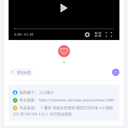
0
暂无标签
版权属于：
三口居士
本文链接：
https://liubaotea.net/index.php/archives/1080/
作品采用：
《
署名-非商业性使用-相同方式共享 4.0 国际
(CC BY-NC-SA 4.0)
》许可协议授权