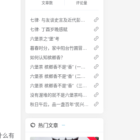
文章数
评论量
七律· 与友谈史言及近代彭德怀刚猛直言乃唯一者也深夜读史掩卷感赋
七律· 丁酉岁晚感赋
六堡茶之“堡”考
暮春时分，家中阳台竹圃冒十余竹笋，竹影依依，兴而以小曲咏之
如何认知槟榔香？
六堡茶 槟榔香不是“香” (一） ——透彻理解六堡茶槟榔香及其成因
六堡茶 槟榔香不是“香” (二） ——透彻理解六堡茶槟榔香及其成因
六堡茶 槟榔香不是“香”（三） ——透彻理解六堡茶槟榔香及其成因
没有渥堆的就不是六堡茶吗？（四） ——谈传统六堡茶的发展模式
秋日午后，品一盏百年“民兴号” (2015-09-14 15:40:51)
热门文章
什么有