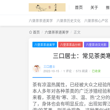
首页
关于
推
六堡茶茶道美学
六堡茶历史文化
六堡茶核心产区
首页
/
六堡茶茶道美学
/
正文
六堡茶茶道美学
六堡茶茶品分析
六堡茶诗文光影
三口居士：常见茶类寒凉温热属
三口居士
2022-10-15
/
1 评论
/
573 阅读
/
已收录
茶有凉温热属性，已经被大众之经验
本人多年对各种茶类的广泛涉猎经验
来看，茶是有“寒、凉、温、热”之分
了，身体也会有明显反应，出现如胃泛酸
温”的茶类，则无此现象，这种类似“