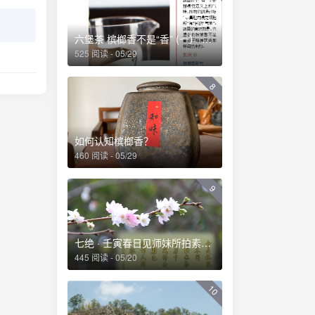
六堡茶 槟榔香不是“香” (一） ——透彻理解六堡茶槟榔香及其成因
525 阅读 - 05/29
8
如何认知槟榔香？
460 阅读 - 05/29
9
七绝 · 壬寅春日见师妹所拍素白桃花有感
445 阅读 - 05/20
10