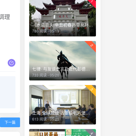
1
调理
《水调歌头·辛丑初春再登允升塔》
780 阅读 - 05/19
2
七律· 与友谈史言及近代彭德怀刚猛直言乃唯一者也深夜读史掩卷感赋
733 阅读 - 05/20
3
上海 全球顶级 古董级老六堡品鉴会 2018.12
613 阅读 - 05/21
下一篇
4