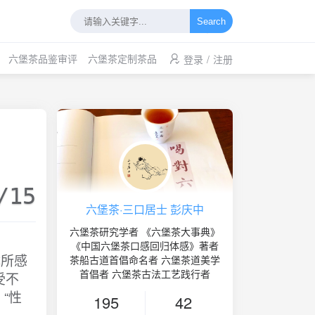
Search
六堡茶品鉴审评
六堡茶定制茶品
登录
/
注册
/15
六堡茶·三口居士 彭庆中
六堡茶研究学者 《六堡茶大事典》
《中国六堡茶口感回归体感》著者
体所感
茶船古道首倡命名者 六堡茶道美学
首倡者 六堡茶古法工艺践行者
受不
“性
195
42