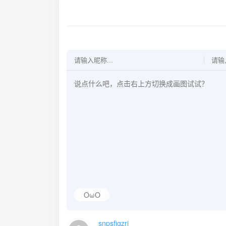
OωO
snpsfigzrj