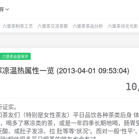
荐
六堡茶制茶工艺
六堡茶交流茶聚
六堡茶茶品分析
六堡茶诗文光影
六堡茶品鉴审评
性一览 (2013-04-01 09:53:04)
10
所证实。
和茶友们（特别是女性茶友）平日品饮各种茶类后身 
的，喝多了寒凉类的茶，或是一年四季长期地喝，肠胃
、或肚子发凉、拉 肚等等“状况”。而对一般“性平”、
经验”相信很多平日喝茶的朋友也会有过。