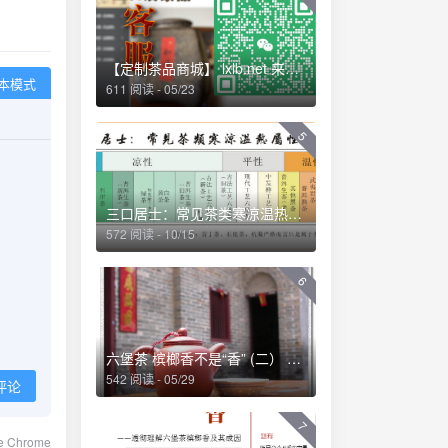
【定制茶品商城】 lxlb.net 来些六堡
本模式
611 阅读 - 05/23
5
三口居士：常见茶类寒凉温热属性一览 (2013-04-01 09:53:04)
572 阅读 - 10/15
6
六堡茶 槟榔香不是“香” (二） ——透彻理解六堡茶槟榔香及其成因
542 阅读 - 05/29
评论
7
le Chrome