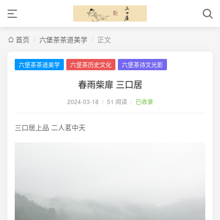
首页
/
六堡茶茶道美学
/
正文
六堡茶茶道美学
六堡茶历史文化
六堡茶诗文光影
春雨柴扉 三口居
2024-03-18
/
51 阅读
/
已收录
三口居上品 二人茗中天