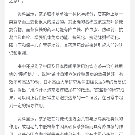
之意）。
资料显示，茶多糖不是单独一种化学成分，它实际上是一
类复杂而且变化很大的混合物。其正确的名称应该是茶叶多糖
复合物。而茶多糖的药理功能有降血糖、降血脂、防辐射、抗
凝血及血栓、增强肌体免疫功能、抗氧化、抗动脉粥样硬化、
降血压和保护心血管等功效，其药理药效越来越引起人们的认
识和重视。
书中还提到了中国及日本民间常常用泡饮老茶来治疗糖尿
病的“民间秘方”，说道“茶叶愈粗老治疗糖尿病的效果越好，有
效率可高达70％，日本高山大学研究系深田经长达3年的反复试
验，提出了用冷开水泡茶治疗糖尿病的做法。”这些新的研究成
果，可以纠正我们日常生活泡茶选茶的一个误区，在日常中起
到一定的指导作用。
资料显示，茶多糖在对糖代谢方面具有与胰岛素相类似的
作用，故粗老的中低档茶中因含较多茶多糖而具有降血糖的作
用，这些茶因含咖啡碱等兴奋成分较少，含有大量茶多糖，可