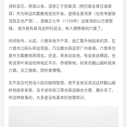
资料显示，明清以来，滇茶汇于到普洱（明代曾名普日或普
耳）作为转运的集散地发往外省，遂得名普洱茶（也有考据普
洱其实也产茶），清雍正七年（1729年）设普洱府以方便管
辖。 或许是有普洱这样的说法，有人便移植到六堡了。
坊间有传，从前，六堡本地不产茶，是汇集外地挑来的茶，在
六堡合口码头转运至船，乃沿着水路运至广州香港。六堡茶也
是作为集散地而得名。还说，茶来自各地，有说来自横县，也
有说茶叶来自桂林地区平乐、恭城等地，经茶农翻山越岭挑来
六堡。言之凿凿，而听者懵懵。
先不说古代劳动人民的聪明智慧，绝不会舍近求远这样翻山越
岭地挑茶来卖，且半途有桂江等水路运输会方便、廉价多了。
传这种故事的，大多是没有基本的地理常识。