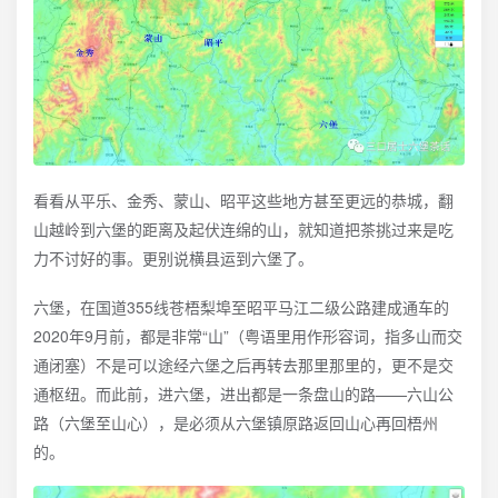
看看从平乐、金秀、蒙山、昭平这些地方甚至更远的恭城，翻
山越岭到六堡的距离及起伏连绵的山，就知道把茶挑过来是吃
力不讨好的事。更别说横县运到六堡了。
六堡，在国道355线苍梧梨埠至昭平马江二级公路建成通车的
2020年9月前，都是非常“山”（粤语里用作形容词，指多山而交
通闭塞）不是可以途经六堡之后再转去那里那里的，更不是交
通枢纽。而此前，进六堡，进出都是一条盘山的路——六山公
路（六堡至山心），是必须从六堡镇原路返回山心再回梧州
的。