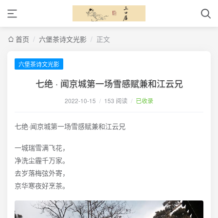
首页
/
六堡茶诗文光影
/
正文
六堡茶诗文光影
七绝 · 闻京城第一场雪感赋兼和江云兄
2022-10-15
/
153 阅读
/
已收录
七绝·闻京城第一场雪感赋兼和江云兄
一城瑞雪满飞花，
净洗尘霾千万家。
去岁落梅弦外寄，
京华寒夜好烹茶。