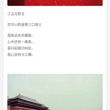
江云兄原玉
京华小酌遥寄三口居士
孤帆远去亦朦胧，
心中还有一峰青。
莫问前路归何处，
我心自有大江横。