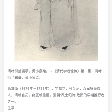
清叶衍兰辑摹，黄小泉绘。 - 《清代学者像传》第一集，清叶
衍兰辑摹，黄小泉绘。
高其倬（1676年－1738年），字章之，号芙沼，汉军镶黄旗
人，清朝官员，雍正朝重臣，清朝“改土归流”政策的早期推行者
之一。
生平