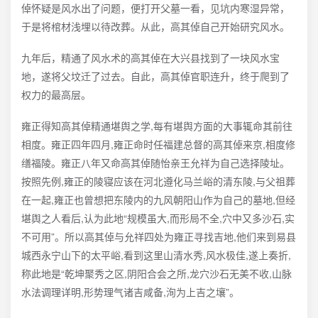
倬怀疑是风水出了问题，便打开父墓一看，见坑内寒湿异常，
于是将棺材浅埋以待改葬。从此，高其倬自己开始研究风水。
九年后，精通了风水术的高其倬在大兴县找到了一块风水宝
地，遂将父坟迁了过去。自此，高其倬官职连升，终于爬到了
权力的最高层。
雍正得知高其倬精通堪舆之学,每有堪舆方面的大事辄命其前往
相度。雍正四年四月,雍正命时任福建总督的高其倬来京,相度修
缮福陵。雍正八年又命高其倬随怡亲王允祥为自己选择陵址。
按照先例,雍正的陵寝应该在河北遵化马兰峪的清东陵,与父祖葬
在一起,雍正也曾想把东陵内的九风朝阳山作为自己的墓地,但经
堪舆之人看后,认为此地“规模虽大,而形局不全,穴中又多沙石,实
不可用”。所以高其倬与允祥四处为雍正寻找吉地,他们来到易县
城西永宁山下的太平峪,看到这里山清水秀,风水极佳,遂上奏折,
称此地是“乾坤聚秀之区,阴阳合会之所,龙穴沙石无美不收,山脉
水法调理详明,形势理气诸吉咸备,洵为上吉之壤”。