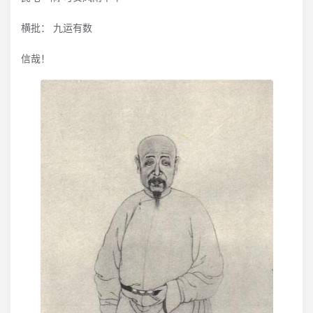
横批： 九运有数
信哉！