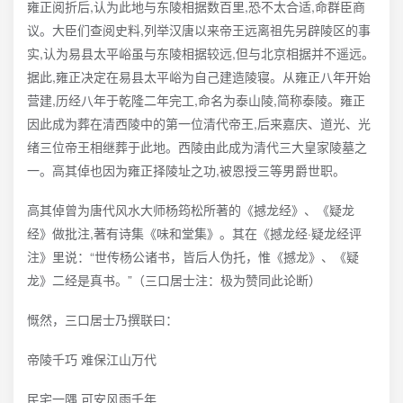
雍正阅折后,认为此地与东陵相据数百里,恐不太合适,命群臣商
议。大臣们查阅史料,列举汉唐以来帝王远离祖先另辟陵区的事
实,认为易县太平峪虽与东陵相据较远,但与北京相据并不遥远。
据此,雍正决定在易县太平峪为自己建造陵寝。从雍正八年开始
营建,历经八年于乾隆二年完工,命名为泰山陵,简称泰陵。雍正
因此成为葬在清西陵中的第一位清代帝王,后来嘉庆、道光、光
绪三位帝王相继葬于此地。西陵由此成为清代三大皇家陵墓之
一。高其倬也因为雍正择陵址之功,被恩授三等男爵世职。
高其倬曾为唐代风水大师杨筠松所著的《撼龙经》、《疑龙
经》做批注,著有诗集《味和堂集》。其在《撼龙经·疑龙经评
注》里说：“世传杨公诸书，皆后人伪托，惟《撼龙》、《疑
龙》二经是真书。”（三口居士注：极为赞同此论断）
慨然，三口居士乃撰联曰：
帝陵千巧 难保江山万代
民宅一隅 可安风雨千年