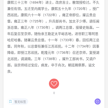
康熙三十三年（1694年）进士，改庶吉士，散馆授检讨。不久
兼任佐领。五迁至内阁学士。康熙五十九年（1720年），授广
西巡抚。康熙六十一年（1722年），雍正帝即位，擢云贵总
督。雍正三年（1725年），升兵部尚书，加太子少傅，调任闽
浙总督。雍正八年（1730年），调两江总督，接替史贻直。一
年后复召至京师，随怡亲王勘定太平峪吉地，进世职三等阿思
哈尼哈番。随署云贵总督。十一年（1733年）春，回任两江总
督。同年秋，以总督衔兼任江苏巡抚。十二年（1734年）因事
降级，即授江苏巡抚。乾隆元年（1736年）召还京师，复授湖
北巡抚，调湖南。三年（1738年），擢升工部尚书，又调户
部。诣京师经过宝应，病发，卒于舟次。朝廷赐祭葬，谥文
良。
0
暂无标签