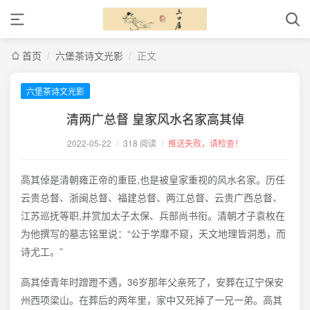
首页
/
六堡茶诗文光影
/
正文
六堡茶诗文光影
清两广总督 皇家风水名家高其倬
2022-05-22
/
318 阅读
/
推送失败，请检查！
高其倬是清朝雍正帝的重臣,也是被皇家重视的风水名家。历任
云贵总督、浙闽总督、福建总督、两江总督、云贵广西总督、
江苏巡抚等职,并赏加太子太保、兵部尚书衔。清朝才子袁枚在
为他撰写的墓志铭里说：“公于学靡不窥，天文地理皆洞悉，而
诗尤工。”
高其倬青年时蹭蹬不遇，36岁那年父亲死了，安葬在辽宁保安
州西项梁山。在葬后的两年里，家中又死掉了一兄一弟。高其