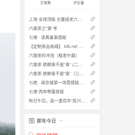
文章数
评论量
上海 全球顶级 古董级老六堡品鉴会 2018.12
六堡茶之“堡”考
七律 · 读黄巢事感赋
【定制茶品商城】 lxlb.net 来些六堡
六堡茶的冲泡（粗老叶篇）
六堡茶 槟榔香不是“香” (二） ——透彻理解六堡茶槟榔香及其成因
六堡茶 槟榔香不是“香”（三） ——透彻理解六堡茶槟榔香及其成因
七绝 · 闻京城第一场雪感赋兼和江云兄
七律·丙申寒露夜赋
秋日午后，品一盏百年“民兴号” (2015-09-14 15:40:51)
那年今日
2016 08/06