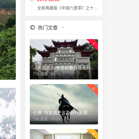
全新典籍版《中国六堡茶》之十三大特色
热门文章
1
《水调歌头·辛丑初春再登允升塔》
779 阅读 - 05/19
2
七律· 与友谈史言及近代彭德怀刚猛直言乃唯一者也深夜读史掩卷感赋
730 阅读 - 05/20
3