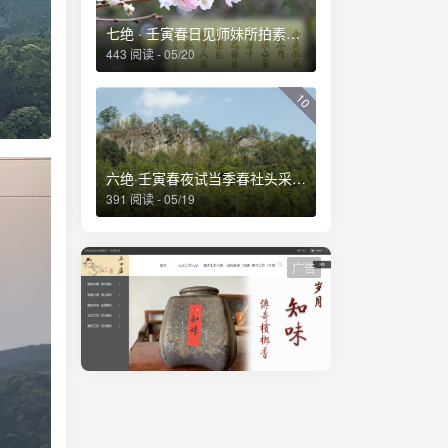
七绝 · 壬寅春日见师妹所拍素白桃花有感
443 阅读 - 05/20
10
六绝·壬寅春夜试当季春社头采茶得赋
391 阅读 - 05/19
广告