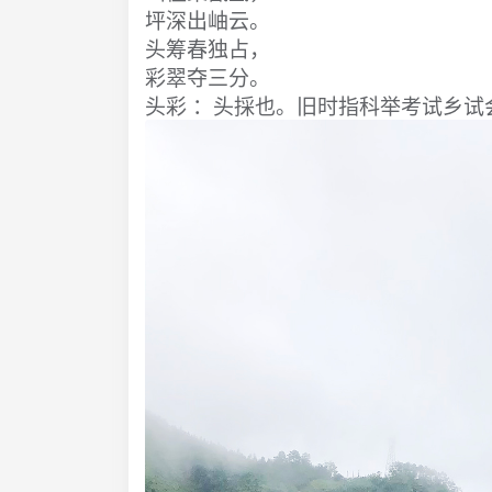
坪深出岫云。
头筹春独占，
彩翠夺三分。
头彩 ：头採也。旧时指科举考试乡试会