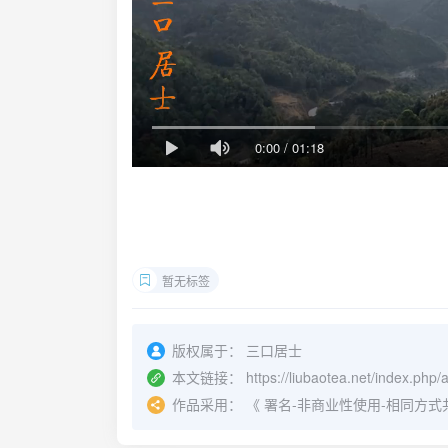
0:00
/
01:18
暂无标签
版权属于：
三口居士
本文链接：
https://liubaotea.net/index.php/
作品采用：
《
署名-非商业性使用-相同方式共享 4.