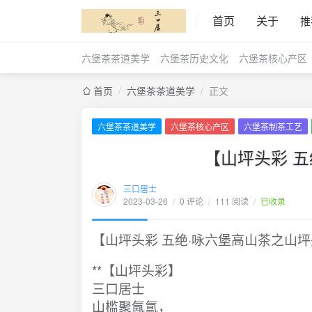
首页
关于
推
六堡茶茶道美学
六堡茶历史文化
六堡茶核心产区
首页
/
六堡茶茶道美学
/
正文
六堡茶茶道美学
六堡茶核心产区
六堡茶制茶工艺
【山坪头彩 
三口居士
2023-03-26
/
0 评论
/
111 阅读
/
已收录
【山坪头彩 五绝·咏六堡高山茶之山
**【山坪头彩】
三口居士
山槛聚氤氲，