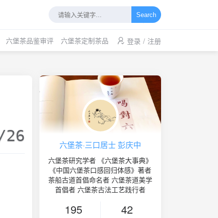
Search
六堡茶品鉴审评
六堡茶定制茶品
登录
/
注册
/26
六堡茶·三口居士 彭庆中
六堡茶研究学者 《六堡茶大事典》
《中国六堡茶口感回归体感》著者
茶船古道首倡命名者 六堡茶道美学
首倡者 六堡茶古法工艺践行者
195
42