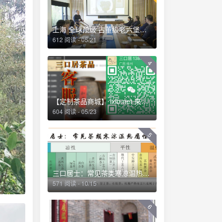
上海 全球顶级 古董级老六堡品鉴会 2018.12
612 阅读 - 05/21
4
【定制茶品商城】 lxlb.net 来些六堡
604 阅读 - 05/23
5
三口居士：常见茶类寒凉温热属性一览 (2013-04-01 09:53:04)
571 阅读 - 10/15
6