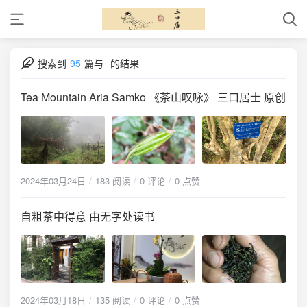
搜索到
95
篇与
的结果
Tea Mountain Aria Samko 《茶山叹咏》 三口居士 原创
2024年03月24日
183 阅读
0 评论
0 点赞
自粗茶中得意 由无字处读书
2024年03月18日
135 阅读
0 评论
0 点赞