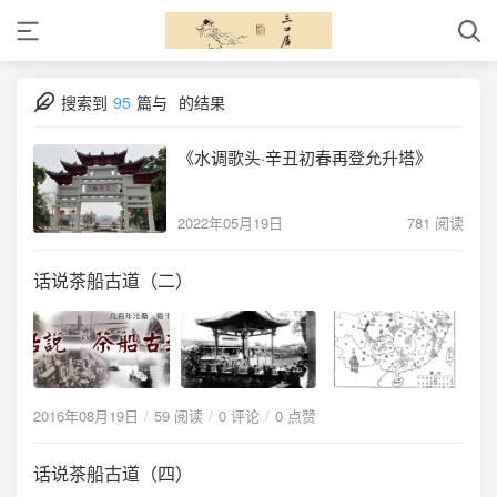
搜索到
95
篇与
的结果
《水调歌头·辛丑初春再登允升塔》
2022年05月19日
781 阅读
话说茶船古道（二）
2016年08月19日
59 阅读
0 评论
0 点赞
话说茶船古道（四）