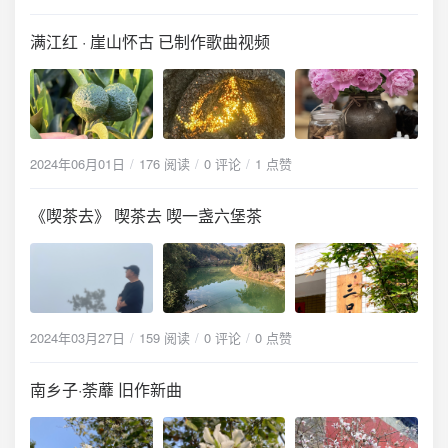
满江红 · 崖山怀古 已制作歌曲视频
2024年06月01日
176 阅读
0 评论
1 点赞
《喫茶去》 喫茶去 喫一盏六堡茶
2024年03月27日
159 阅读
0 评论
0 点赞
南乡子·荼蘼 旧作新曲